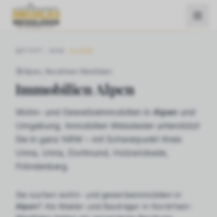
START
NRW
ALPEN
Alpen
, Nordrhein-Westfalen
Immobilien
Alpen
Wohn- und Gewerbeimmobilien in
Alpen
und
Umgebung. Immobilien Weissleder unterstützt
Sie in ganz NRW – mit Schwerpunkt Kreis
Unna, Unna, Dortmund, Holzwickede,
Fröndenberg.
Sie suchen
wohn- und gewerbeimmobilien
in
Alpen
? Als Makler und Bauträger in Nordrhein-