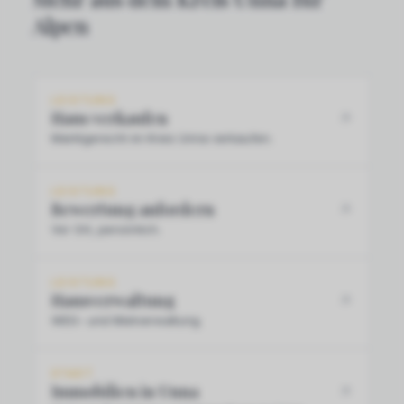
Alpen
LEISTUNG
Haus verkaufen
Marktgerecht im Kreis Unna verkaufen.
LEISTUNG
Bewertung anfordern
Vor Ort, persönlich.
LEISTUNG
Hausverwaltung
WEG- und Mietverwaltung.
STADT
Immobilien in Unna