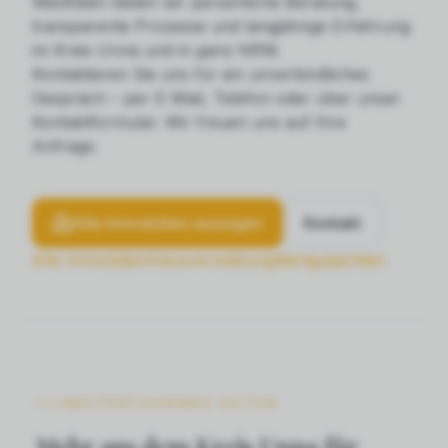
Westfalen bieten wir persönliche Beratung,
transparente Prozesse und langjährige Erfahrung
im Kreis Unna und in ganz NRW.
Kontaktieren Sie uns für ein unverbindliches
Gespräch – per E-Mail, Telefon oder über unser
Kontaktformular. Wir freuen uns auf Ihre
Anfrage.
Alle Immobilien anzeigen
Kontakt
Alle Immobilien
Hausverwaltung
Wertgutachten
WEITERFÜHRENDE SEITEN
Mehr aus dem Kreis Unna für