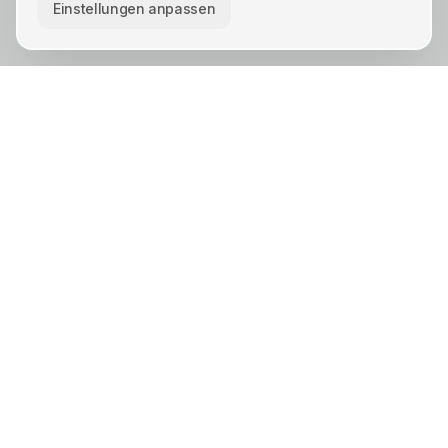
Einstellungen anpassen
KREIS UNNA · STÄDTE
Unna
Lünen
Kamen
Bergkamen
Schwerte
Werne
Bönen
Holzwickede