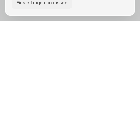
Einstellungen anpassen
KREIS UNNA · STÄDTE
Unna
Lünen
Kamen
Bergkamen
Schwerte
Werne
Bönen
Holzwickede