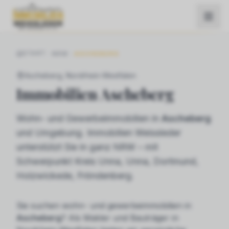
START
NRW
ASCHEBERG
Ascheberg
, Nordrhein-Westfalen
Immobilien
Ascheberg
Wohn- und Gewerbeimmobilien in
Ascheberg
und Umgebung. Immobilien Weissleder
unterstützt Sie in ganz NRW – mit
Schwerpunkt Kreis Unna, Unna, Dortmund,
Holzwickede, Fröndenberg.
Sie suchen
wohn- und gewerbeimmobilien
in
Ascheberg
? Als Makler und Bauträger in