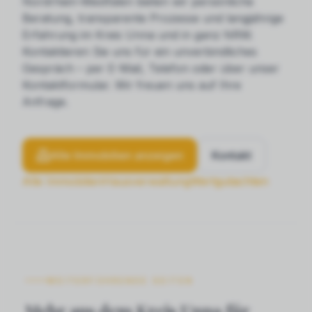
Nordrhein-Westfalen bieten wir persönliche
Beratung, transparente Prozesse und langjährige
Erfahrung im Kreis Unna und in ganz NRW.
Kontaktieren Sie uns für ein unverbindliches
Gespräch – per E-Mail, Telefon oder über unser
Kontaktformular. Wir freuen uns auf Ihre
Anfrage.
Alle Immobilien anzeigen
Kontakt
Alle Immobilien
Hausverwaltung
Wertgutachten
WEITERFÜHRENDE SEITEN
Mehr aus dem Kreis Unna für