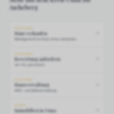
Ascheberg
LEISTUNG
Haus verkaufen
Marktgerecht im Kreis Unna verkaufen.
LEISTUNG
Bewertung anfordern
Vor Ort, persönlich.
LEISTUNG
Hausverwaltung
WEG- und Mietverwaltung.
STADT
Immobilien in Unna