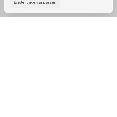
Einstellungen anpassen
KREIS UNNA · STÄDTE
Unna
Lünen
Kamen
Bergkamen
Schwerte
Werne
Bönen
Holzwickede