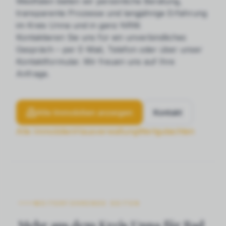
Westfalen bieten wir persönliche Beratung,
transparente Prozesse und langjährige Erfahrung
im Kreis Unna und in ganz NRW.
Kontaktieren Sie uns für ein unverbindliches
Gespräch – per E-Mail, Telefon oder über unser
Kontaktformular. Wir freuen uns auf Ihre
Anfrage.
Alle Immobilien anzeigen
Kontakt
Alle Immobilien
Hausverwaltung
Wertgutachten
WEITERFÜHRENDE SEITEN
Mehr aus dem Kreis Unna für Bad