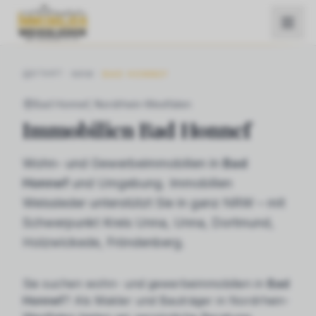
START
NRW
BAD HONNEF
Bad Honnef
, Nordrhein-Westfalen
Immobilien
Bad Honnef
Wohn- und Gewerbeimmobilien in
Bad
Honnef
und Umgebung. Immobilien
Weissleder unterstützt Sie in ganz NRW – mit
Schwerpunkt Kreis Unna, Unna, Dortmund,
Holzwickede, Fröndenberg.
Sie suchen
wohn- und gewerbeimmobilien
in
Bad
Honnef
? Als Makler und Bauträger in Nordrhein-