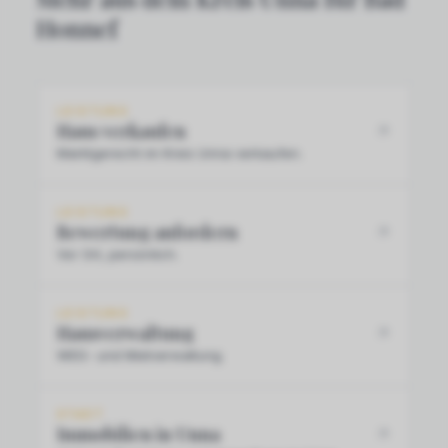
Honnef
LEISTUNG
Haus verkaufen
Marktgerecht im Kreis Unna verkaufen.
LEISTUNG
Bewertung anfordern
Vor Ort, persönlich.
LEISTUNG
Hausverwaltung
WEG- und Mietverwaltung.
STADT
Immobilien in Unna