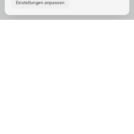
Einstellungen anpassen
KREIS UNNA · STÄDTE
Unna
Lünen
Kamen
Bergkamen
Schwerte
Werne
Bönen
Holzwickede