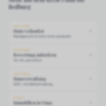
Bedburg
LEISTUNG
Haus verkaufen
Marktgerecht im Kreis Unna verkaufen.
LEISTUNG
Bewertung anfordern
Vor Ort, persönlich.
LEISTUNG
Hausverwaltung
WEG- und Mietverwaltung.
STADT
Immobilien in Unna