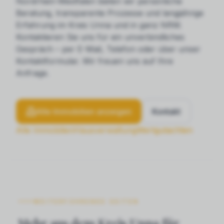
Nordrhein-Westfalen bieten wir persönliche
Beratung, transparente Prozesse und langjährige
Erfahrung im Kreis Unna und in ganz NRW.
Kontaktieren Sie uns für ein unverbindliches
Gespräch – per E-Mail, Telefon oder über unser
Kontaktformular. Wir freuen uns auf Ihre
Anfrage.
Alle Immobilien anzeigen
Kontakt
Alle Immobilien
Hausverwaltung
Wertgutachten
WEITERFÜHRENDE SEITEN
Mehr aus dem Kreis Unna für