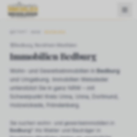
START
NRW
BEDBURG
Bedburg
, Nordrhein-Westfalen
Immobilien
Bedburg
Wohn- und Gewerbeimmobilien in
Bedburg
und Umgebung. Immobilien Weissleder
unterstützt Sie in ganz NRW – mit
Schwerpunkt Kreis Unna, Unna, Dortmund,
Holzwickede, Fröndenberg.
Sie suchen
wohn- und gewerbeimmobilien
in
Bedburg
? Als Makler und Bauträger in