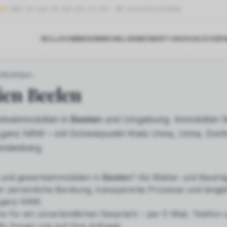
NG
MO DI DO FR 09:00–17:00
·
MI GESCHLOSSEN
WILLKOMMEN
IMMOBILIEN
BEWERTUNG
HAUSVER
LEN
-Westfalen
ien
Beelen
beimmobilien in
Beelen
und Umgebung. Immobilien W
in ganz NRW – mit Schwerpunkt Kreis Unna, Unna, Dor
öndenberg.
und gewerbeimmobilien
in
Beelen
? Als Makler und Bauträ
ir persönliche Beratung, transparente Prozesse und langjä
 ganz NRW.
ns für ein unverbindliches Gespräch – per E-Mail, Telefon
ir freuen uns auf Ihre Anfrage.