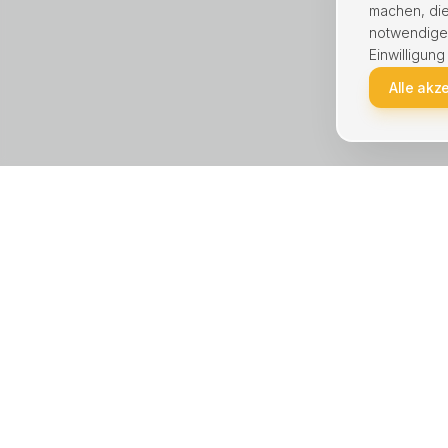
machen, die
notwendige C
Einwilligung
Alle akz
KREIS UNNA · STÄDTE
LEISTU
Unna
Haus ver
Lünen
Wohnung
Kamen
Immobili
Bergkamen
Hausver
Schwerte
Immobili