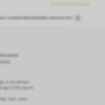
+49 (0) 2303 986360
WALTUNG
REFERENZEN
ÜBER UNS
KONTAKT
eissleder
tmund,
ger in Nordrhein-
hrige Erfahrung im
 oder über unser