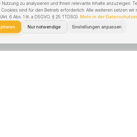
 Nutzung zu analysieren und Ihnen relevante Inhalte anzuzeigen. T
ookies sind für den Betrieb erforderlich. Alle weiteren setzen wir n
 (Art. 6 Abs. 1 lit. a DSGVO, § 25 TTDSG).
Mehr in der Datenschutze
eptieren
Nur notwendige
Einstellungen anpassen
NGEN
BERATUNG
kaufen
Schnell verkaufen
 verkaufen
Immobilie geerbt
enbewertung
Hausverkauf Scheidung
waltung
Ohne Makler verkaufen
e kaufen
Hausverwaltung wechseln