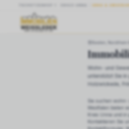
SCHÜTZENHOF 1
·
59423
UNNA
UNNA & UMGEBU
START
NRW
BEE
Beelen
, Nordrhein
Immobil
Wohn- und Gewer
unterstützt Sie 
Holzwickede, Fr
Sie suchen
wohn- 
Westfalen bieten w
Kreis Unna und in
Kontaktieren Sie u
Kontaktformular. W