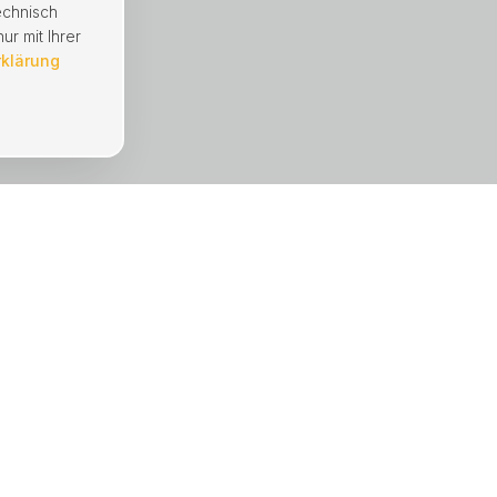
echnisch
ur mit Ihrer
rklärung
UNTERNEHMEN
Immobilien
Mängelmeldung
Hausverwaltung
Referenzen
Über uns