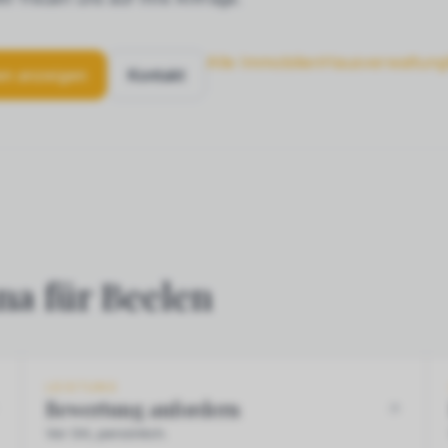
Alle Immobilien
Hausverwaltung
en anzeigen
Kontakt
na für Beelen
LEISTUNG
Bewertung anfordern
Vor Ort, persönlich.