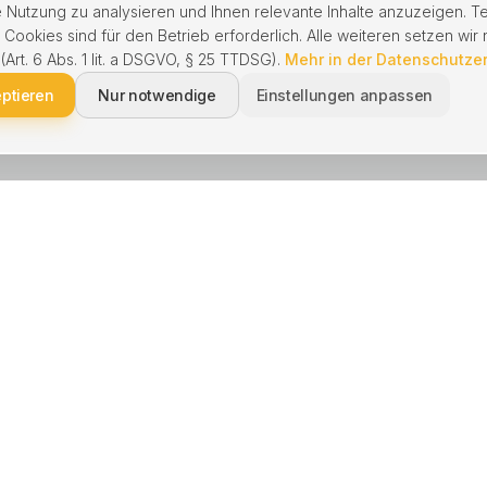
 Nutzung zu analysieren und Ihnen relevante Inhalte anzuzeigen. T
ookies sind für den Betrieb erforderlich. Alle weiteren setzen wir n
 (Art. 6 Abs. 1 lit. a DSGVO, § 25 TTDSG).
Mehr in der Datenschutze
eptieren
Nur notwendige
Einstellungen anpassen
NGEN
BERATUNG
kaufen
Schnell verkaufen
 verkaufen
Immobilie geerbt
enbewertung
Hausverkauf Scheidung
waltung
Ohne Makler verkaufen
e kaufen
Hausverwaltung wechseln