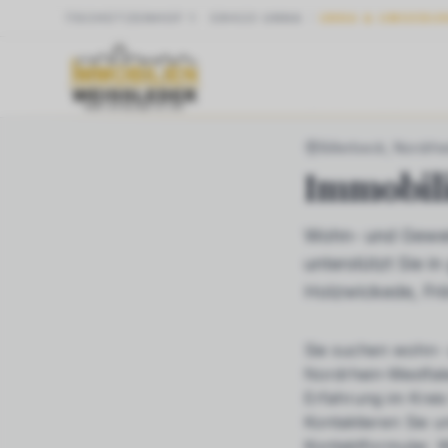
SCHÜTZENHOF 1
·
59423
UNNA
UNNA & UMGEBU
START
NRW
BIL
Billerbeck
, Nordrh
Immobil
Wohn- und Gewer
unterstützt Sie 
Holzwickede, Fr
Sie suchen
wohn- 
Nordrhein-Westfale
Erfahrung im Krei
Kontaktieren Sie u
Kontaktformular. W