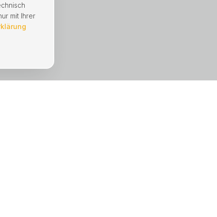
echnisch
ur mit Ihrer
rklärung
UNTERNEHMEN
Immobilien
Mängelmeldung
Hausverwaltung
Referenzen
Über uns