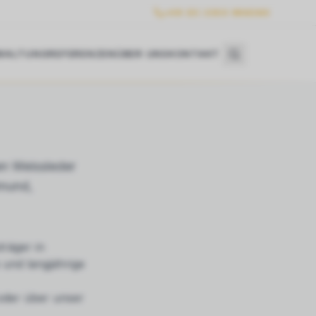
+49 (0) 2303 986360
WALTUNG
REFERENZEN
ÜBER UNS
KONTAKT
n Weissleder
tmund,
räger in
 und langjährige
 oder über unser