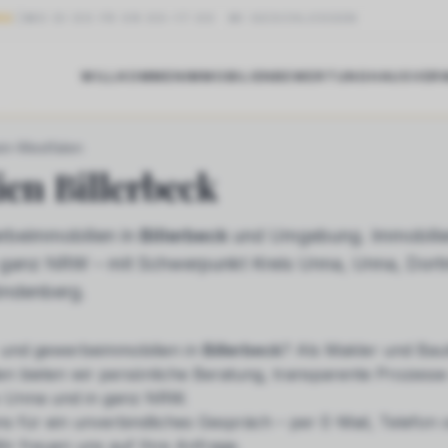
NG
MO DI DO FR 09:00–17:00
·
MI GESCHLOSSEN
WILLKOMMEN
IMMOBILIEN
BEWERTUNG
HAUSVER
LERBECK
ein-Westfalen
ien
Billerbeck
beimmobilien in
Billerbeck
und Umgebung. Immobilie
in ganz NRW – mit Schwerpunkt Kreis Unna, Unna, Dor
öndenberg.
und gewerbeimmobilien
in
Billerbeck
? Als Makler und Baut
n bieten wir persönliche Beratung, transparente Prozesse
s Unna und in ganz NRW.
ns für ein unverbindliches Gespräch – per E-Mail, Telefon
ir freuen uns auf Ihre Anfrage.