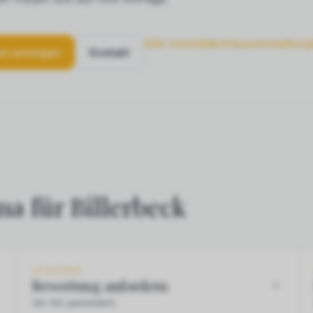
Alle Immobilien
Hausverwaltung
en anzeigen
Kontakt
a für Billerbeck
LEISTUNG
Bewertung anfordern
Vor Ort, persönlich.