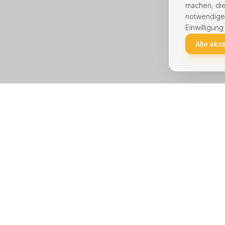
machen, die
notwendige C
Einwilligung
Alle akz
KREIS UNNA · STÄDTE
LEISTU
Unna
Haus ver
Lünen
Wohnung
Kamen
Immobili
Bergkamen
Hausver
Schwerte
Immobili