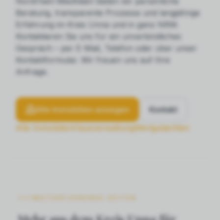
Nordrhein-Westfalen bieten wir persönliche
Beratung, transparente Prozesse und langjährige
Erfahrung im Kreis Unna und in ganz NRW.
Kontaktieren Sie uns für ein unverbindliches
Gespräch – per E-Mail, Telefon oder über unser
Kontaktformular. Wir freuen uns auf Ihre
Anfrage.
Alle Immobilien anzeigen
Kontakt
Alle Immobilien
Hausverwaltung
Wertgutachten
WEITERFÜHRENDE SEITEN
Mehr aus dem Kreis Unna für