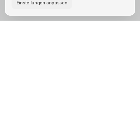
Einstellungen anpassen
KREIS UNNA · STÄDTE
Unna
Lünen
Kamen
Bergkamen
Schwerte
Werne
Bönen
Holzwickede