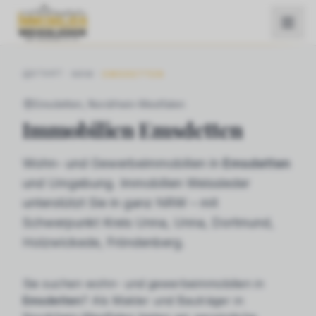
START
NRW
EMSDETTEN
Emsdetten
, Nordrhein-Westfalen
Immobilien
Emsdetten
Wohn- und Gewerbeimmobilien in
Emsdetten
und Umgebung. Immobilien Weissleder
unterstützt Sie in ganz NRW – mit
Schwerpunkt Kreis Unna, Unna, Dortmund,
Holzwickede, Fröndenberg.
Sie suchen
wohn- und gewerbeimmobilien
in
Emsdetten
? Als Makler und Bauträger in