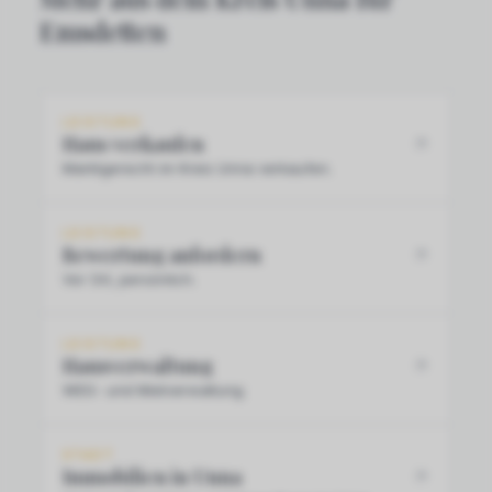
Emsdetten
LEISTUNG
Haus verkaufen
Marktgerecht im Kreis Unna verkaufen.
LEISTUNG
Bewertung anfordern
Vor Ort, persönlich.
LEISTUNG
Hausverwaltung
WEG- und Mietverwaltung.
STADT
Immobilien in Unna