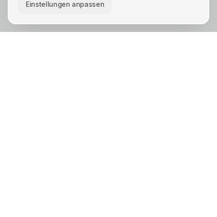
Einstellungen anpassen
KREIS UNNA · STÄDTE
Unna
Lünen
Kamen
Bergkamen
Schwerte
Werne
Bönen
Holzwickede