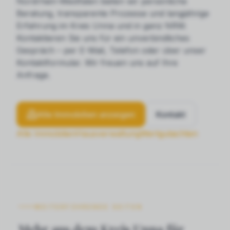
Nordrhein-Westfalen bieten wir persönliche
Beratung, transparente Prozesse und langjährige
Erfahrung im Kreis Unna und in ganz NRW.
Kontaktieren Sie uns für ein unverbindliches
Gespräch – per E-Mail, Telefon oder über unser
Kontaktformular. Wir freuen uns auf Ihre
Anfrage.
Alle Immobilien anzeigen
Kontakt
Alle Immobilien
Hausverwaltung
Wertgutachten
WEITERFÜHRENDE SEITEN
Mehr aus dem Kreis Unna für