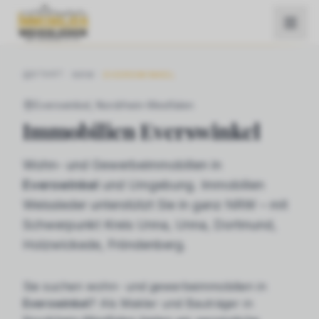
START
NRW
EVERSWINKEL
Everswinkel
, Nordrhein-Westfalen
Immobilien
Everswinkel
Wohn- und Gewerbeimmobilien in
Everswinkel
und Umgebung. Immobilien
Weissleder unterstützt Sie in ganz NRW – mit
Schwerpunkt Kreis Unna, Unna, Dortmund,
Holzwickede, Fröndenberg.
Sie suchen
wohn- und gewerbeimmobilien
in
Everswinkel
? Als Makler und Bauträger in