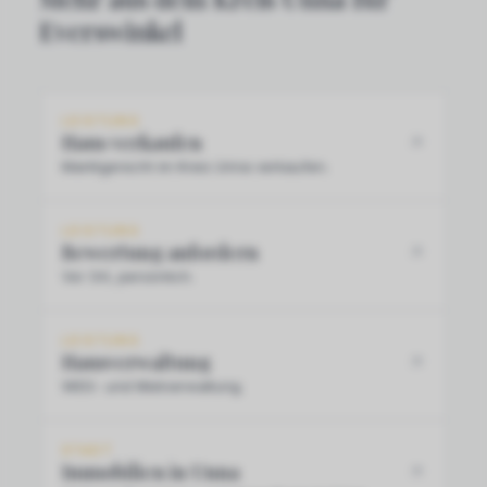
Everswinkel
LEISTUNG
Haus verkaufen
Marktgerecht im Kreis Unna verkaufen.
LEISTUNG
Bewertung anfordern
Vor Ort, persönlich.
LEISTUNG
Hausverwaltung
WEG- und Mietverwaltung.
STADT
Immobilien in Unna