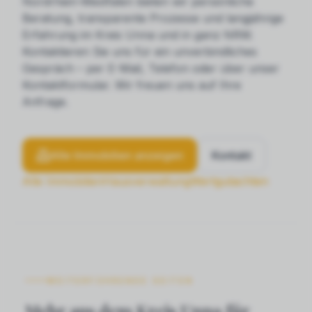
Nordrhein-Westfalen bieten wir persönliche
Beratung, transparente Prozesse und langjährige
Erfahrung im Kreis Unna und in ganz NRW.
Kontaktieren Sie uns für ein unverbindliches
Gespräch – per E-Mail, Telefon oder über unser
Kontaktformular. Wir freuen uns auf Ihre
Anfrage.
Alle Immobilien anzeigen
Kontakt
Alle Immobilien
Hausverwaltung
Wertgutachten
WEITERFÜHRENDE SEITEN
Mehr aus dem Kreis Unna für