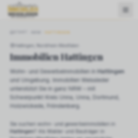
START
NRW
HATTINGEN
Hattingen
, Nordrhein-Westfalen
Immobilien
Hattingen
Wohn- und Gewerbeimmobilien in
Hattingen
und Umgebung. Immobilien Weissleder
unterstützt Sie in ganz NRW – mit
Schwerpunkt Kreis Unna, Unna, Dortmund,
Holzwickede, Fröndenberg.
Sie suchen
wohn- und gewerbeimmobilien
in
Hattingen
? Als Makler und Bauträger in