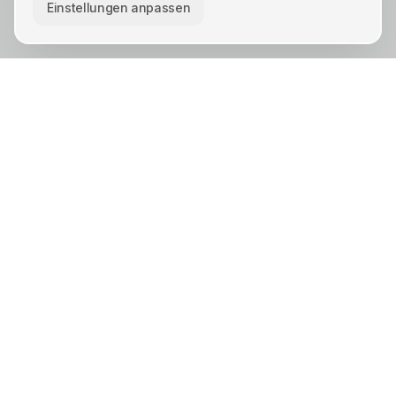
Einstellungen anpassen
KREIS UNNA · STÄDTE
Unna
Lünen
Kamen
Bergkamen
Schwerte
Werne
Bönen
Holzwickede