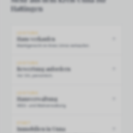
Hattingen
LEISTUNG
Haus verkaufen
Marktgerecht im Kreis Unna verkaufen.
LEISTUNG
Bewertung anfordern
Vor Ort, persönlich.
LEISTUNG
Hausverwaltung
WEG- und Mietverwaltung.
STADT
Immobilien in Unna