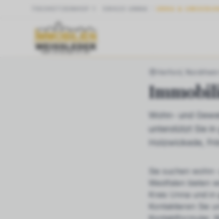
SCHÜTZENHOF 1
·
59423
UNNA
UNNA & UMGEBU
START
NRW
HER
Herford
, Nordrhein
Immobil
Wohn- und Gewer
unterstützt Sie 
Holzwickede, Fr
Sie suchen
wohn- 
Westfalen bieten w
Kreis Unna und in
Kontaktieren Sie u
Kontaktformular. W