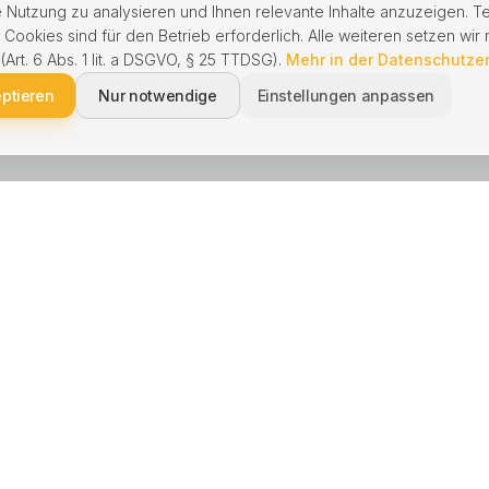
 Nutzung zu analysieren und Ihnen relevante Inhalte anzuzeigen. T
ookies sind für den Betrieb erforderlich. Alle weiteren setzen wir n
 (Art. 6 Abs. 1 lit. a DSGVO, § 25 TTDSG).
Mehr in der Datenschutze
eptieren
Nur notwendige
Einstellungen anpassen
NGEN
BERATUNG
kaufen
Schnell verkaufen
 verkaufen
Immobilie geerbt
enbewertung
Hausverkauf Scheidung
waltung
Ohne Makler verkaufen
e kaufen
Hausverwaltung wechseln