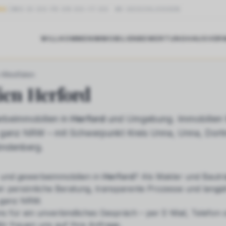
NG
MO DI DO FR 09:00–17:00
·
MI GESCHLOSSEN
WILLKOMMEN
IMMOBILIEN
BEWERTUNG
HAUSVER
FORD
-Westfalen
ien
Herford
beimmobilien in
Herford
und Umgebung. Immobilien 
in ganz NRW – mit Schwerpunkt Kreis Unna, Unna, Dor
öndenberg.
und gewerbeimmobilien
in
Herford
? Als Makler und Bautr
ir persönliche Beratung, transparente Prozesse und langjä
 ganz NRW.
ns für ein unverbindliches Gespräch – per E-Mail, Telefon
ir freuen uns auf Ihre Anfrage.