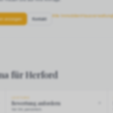
Alle Immobilien
Hausverwaltung
en anzeigen
Kontakt
na für Herford
LEISTUNG
Bewertung anfordern
Vor Ort, persönlich.