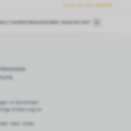
+49 (0) 2303 986360
WALTUNG
REFERENZEN
ÜBER UNS
KONTAKT
Weissleder
tmund,
äger in Nordrhein-
hrige Erfahrung im
 oder über unser