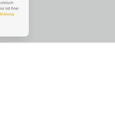
echnisch
ur mit Ihrer
rklärung
UNTERNEHMEN
Immobilien
Mängelmeldung
Hausverwaltung
Referenzen
Über uns