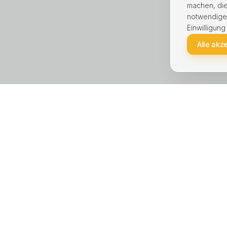
machen, die
notwendige C
Einwilligung
Alle akz
KREIS UNNA · STÄDTE
LEISTU
Unna
Haus ver
Lünen
Wohnung
Kamen
Immobili
Bergkamen
Hausver
Schwerte
Immobili