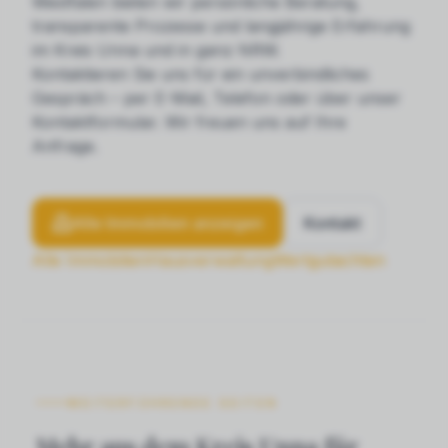
Westfalen bieten wir persönliche Beratung,
transparente Prozesse und langjährige Erfahrung
im Kreis Unna und in ganz NRW.
Kontaktieren Sie uns für ein unverbindliches
Gespräch – per E-Mail, Telefon oder über unser
Kontaktformular. Wir freuen uns auf Ihre
Anfrage.
Alle Immobilien anzeigen
Kontakt
Alle Immobilien
Hausverwaltung
Wertgutachten
WEITERFÜHRENDE SEITEN
Mehr aus dem Kreis Unna für