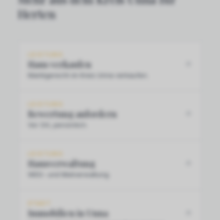
Herten
LEISTUNG
Haus verkaufen
Marktgerecht im Kreis Unna verkaufen.
LEISTUNG
Bewertung anfordern
Vor Ort, persönlich.
LEISTUNG
Hausverwaltung
WEG- und Mietverwaltung.
STADT
Immobilien in Unna