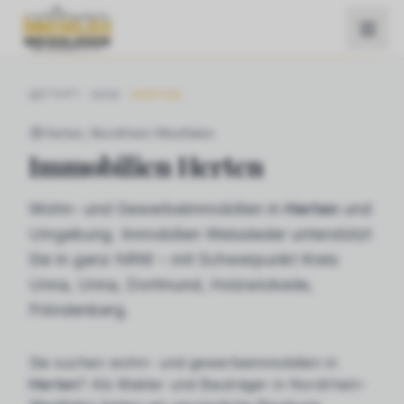
START
NRW
HERTEN
Herten
, Nordrhein-Westfalen
Immobilien
Herten
Wohn- und Gewerbeimmobilien in
Herten
und
Umgebung. Immobilien Weissleder unterstützt
Sie in ganz NRW – mit Schwerpunkt Kreis
Unna, Unna, Dortmund, Holzwickede,
Fröndenberg.
Sie suchen
wohn- und gewerbeimmobilien
in
Herten
? Als Makler und Bauträger in Nordrhein-