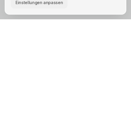
Einstellungen anpassen
KREIS UNNA · STÄDTE
Unna
Lünen
Kamen
Bergkamen
Schwerte
Werne
Bönen
Holzwickede