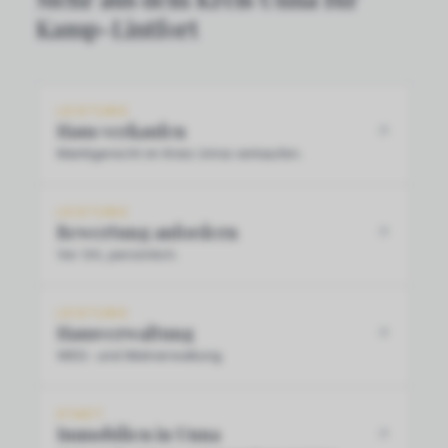
Kamp-Lintfort
LEISTUNG
Haus verkaufen
Marktgerecht im Kreis Unna verkaufen.
LEISTUNG
Bewertung anfordern
Vor Ort, persönlich.
LEISTUNG
Hausverwaltung
WEG- und Mietverwaltung.
STADT
Immobilien in Unna