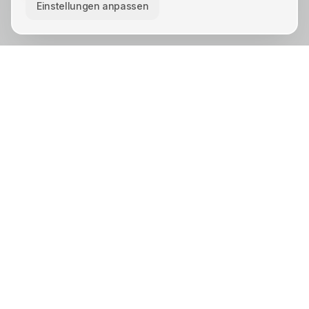
Einstellungen anpassen
KREIS UNNA · STÄDTE
Unna
Lünen
Kamen
Bergkamen
Schwerte
Werne
Bönen
Holzwickede