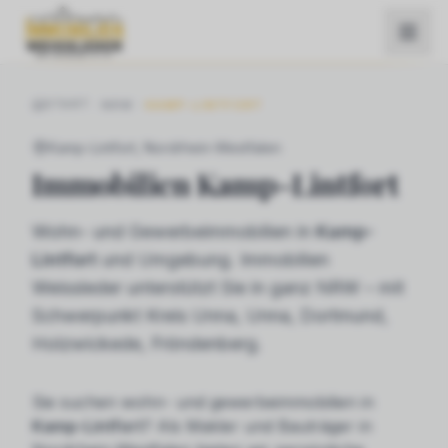
START
NRW
KAMP-LINTFORT
Kamp-Lintfort
, Nordrhein-Westfalen
Immobilien
Kamp-Lintfort
Wohn- und Gewerbeimmobilien in
Kamp-
Lintfort
und Umgebung. Immobilien
Weissleder unterstützt Sie in ganz NRW – mit
Schwerpunkt Kreis Unna, Unna, Dortmund,
Holzwickede, Fröndenberg.
Sie suchen
wohn- und gewerbeimmobilien
in
Kamp-Lintfort
? Als Makler und Bauträger in