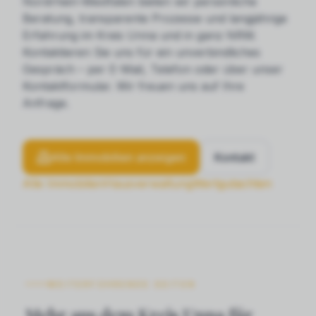
Nordrhein-Westfalen bieten wir persönliche
Beratung, transparente Prozesse und langjährige
Erfahrung im Kreis Unna und in ganz NRW.
Kontaktieren Sie uns für ein unverbindliches
Gespräch – per E-Mail, Telefon oder über unser
Kontaktformular. Wir freuen uns auf Ihre
Anfrage.
Alle Immobilien anzeigen
Kontakt
Alle Immobilien
Hausverwaltung
Wertgutachten
WEITERFÜHRENDE SEITEN
Mehr aus dem Kreis Unna für