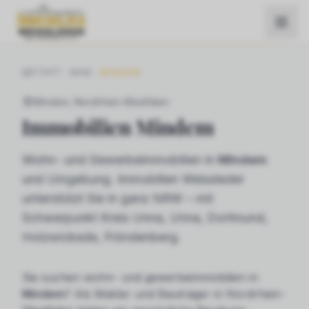
START
NRW
MINDEM
Mindem
, Nordrhein-Westfalen
Immobilien
Mindem
Wohn- und Gewerbeimmobilien in
Mindem
und Umgebung. Immobilien Weissleder
unterstützt Sie in ganz NRW – mit
Schwerpunkt Kreis Unna, Unna, Dortmund,
Holzwickede, Fröndenberg.
Sie suchen
wohn- und gewerbeimmobilien
in
Mindem
? Als Makler und Bauträger in Nordrhein-