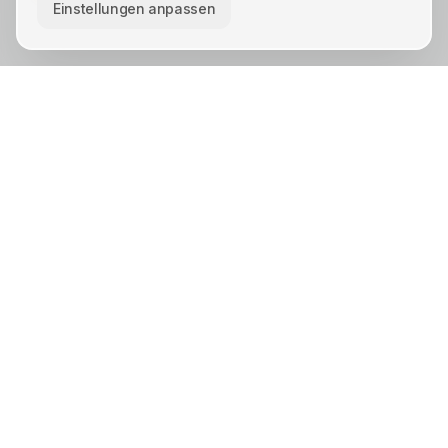
Einstellungen anpassen
KREIS UNNA · STÄDTE
Unna
Lünen
Kamen
Bergkamen
Schwerte
Werne
Bönen
Holzwickede