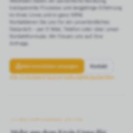
Westfalen bieten wir persönliche Beratung,
transparente Prozesse und langjährige Erfahrung
im Kreis Unna und in ganz NRW.
Kontaktieren Sie uns für ein unverbindliches
Gespräch – per E-Mail, Telefon oder über unser
Kontaktformular. Wir freuen uns auf Ihre
Anfrage.
Alle Immobilien anzeigen
Kontakt
Alle Immobilien
Hausverwaltung
Wertgutachten
WEITERFÜHRENDE SEITEN
Mehr aus dem Kreis Unna für