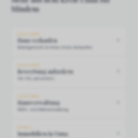
Mindem
LEISTUNG
Haus verkaufen
Marktgerecht im Kreis Unna verkaufen.
LEISTUNG
Bewertung anfordern
Vor Ort, persönlich.
LEISTUNG
Hausverwaltung
WEG- und Mietverwaltung.
STADT
Immobilien in Unna