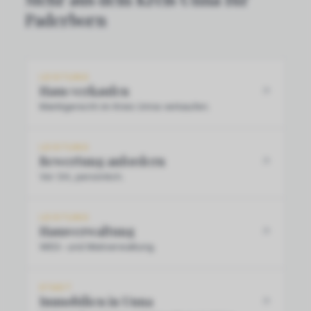
Paderborn
LEISTUNG
Haus verkaufen
Marktgerecht im Kreis Unna verkaufen.
LEISTUNG
Bewertung anfordern
Vor Ort, persönlich.
LEISTUNG
Hausverwaltung
WEG- und Mietverwaltung.
STADT
Immobilien in Unna