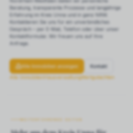
Nordrhein-Westfalen bieten wir persönliche
Beratung, transparente Prozesse und langjährige
Erfahrung im Kreis Unna und in ganz NRW.
Kontaktieren Sie uns für ein unverbindliches
Gespräch – per E-Mail, Telefon oder über unser
Kontaktformular. Wir freuen uns auf Ihre
Anfrage.
Alle Immobilien anzeigen
Kontakt
Alle Immobilien
Hausverwaltung
Wertgutachten
WEITERFÜHRENDE SEITEN
Mehr aus dem Kreis Unna für