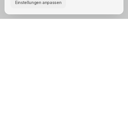
Einstellungen anpassen
KREIS UNNA · STÄDTE
Unna
Lünen
Kamen
Bergkamen
Schwerte
Werne
Bönen
Holzwickede