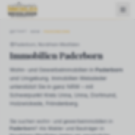
START
NRW
PADERBORN
Paderborn
, Nordrhein-Westfalen
Immobilien
Paderborn
Wohn- und Gewerbeimmobilien in
Paderborn
und Umgebung. Immobilien Weissleder
unterstützt Sie in ganz NRW – mit
Schwerpunkt Kreis Unna, Unna, Dortmund,
Holzwickede, Fröndenberg.
Sie suchen
wohn- und gewerbeimmobilien
in
Paderborn
? Als Makler und Bauträger in