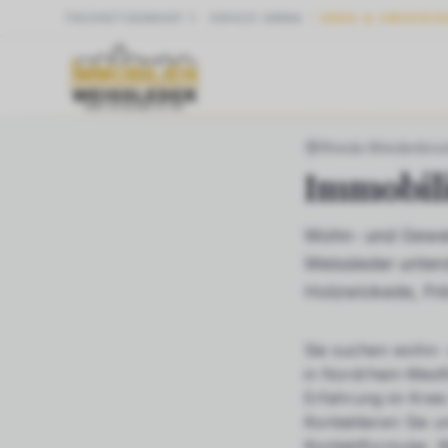
SCHÜTZENHOF 1
·
59423
UNNA
UNNA & UMGEBU
START
NRW
RHE
Rheda-Wiedenbrü
Immobil
Wohn- und Gewer
Weissleder unter
Holzwickede, Fr
Sie suchen
wohn- 
in Nordrhein-Westf
Erfahrung im Krei
Kontaktieren Sie u
Kontaktformular. W