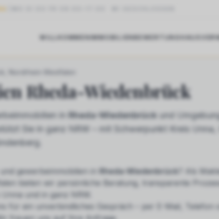
NG
MO DI DO FR 09:00–17:00
·
MI GESCHLOSSEN
WILLKOMMEN
IMMOBILIEN
BEWERTUNG
HAUSVER
DA-WIEDENBRÜCK
ck
, Nordrhein-Westfalen
ien
Rheda-Wiedenbrück
beimmobilien in
Rheda-Wiedenbrück
und Umgebung.
stützt Sie in ganz NRW – mit Schwerpunkt Kreis Unna
öndenberg.
und gewerbeimmobilien
in
Rheda-Wiedenbrück
? Als Makl
alen bieten wir persönliche Beratung, transparente Prozes
s Unna und in ganz NRW.
ns für ein unverbindliches Gespräch – per E-Mail, Telefon
ir freuen uns auf Ihre Anfrage.