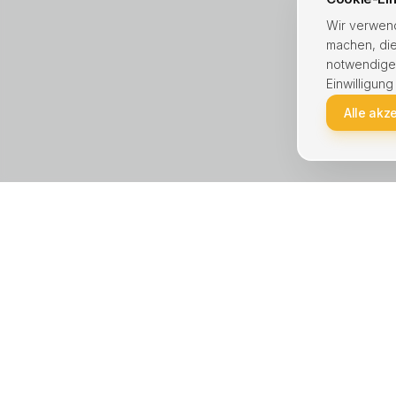
Wir verwend
machen, die
notwendige C
Einwilligung
Alle akz
KREIS UNNA · STÄDTE
LEISTU
Unna
Haus ver
Lünen
Wohnung
Kamen
Immobili
Bergkamen
Hausver