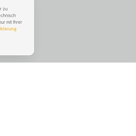
r zu
echnisch
ur mit Ihrer
rklärung
UNTERNEHMEN
Immobilien
Mängelmeldung
Hausverwaltung
Referenzen