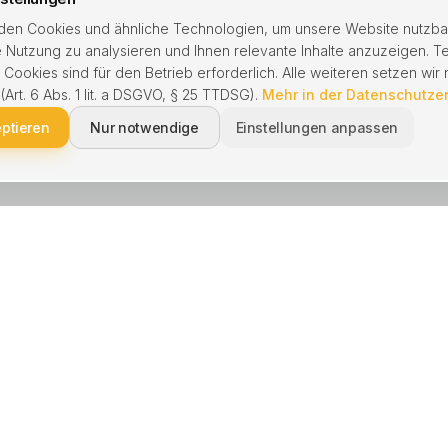
en Cookies und ähnliche Technologien, um unsere Website nutzba
 Nutzung zu analysieren und Ihnen relevante Inhalte anzuzeigen. T
ookies sind für den Betrieb erforderlich. Alle weiteren setzen wir n
 (Art. 6 Abs. 1 lit. a DSGVO, § 25 TTDSG).
Mehr in der Datenschutze
eptieren
Nur notwendige
Einstellungen anpassen
NGEN
BERATUNG
kaufen
Schnell verkaufen
 verkaufen
Immobilie geerbt
enbewertung
Hausverkauf Scheidung
waltung
Ohne Makler verkaufen