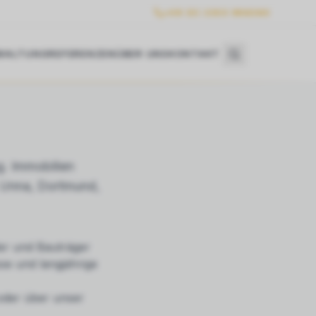
+49 (0) 2303 986360
WALTUNG
REFERENZEN
ÜBER UNS
KONTAKT
 Immobilien
, Unna, Dortmund,
er und Bauträger
se und langjährige
 oder über unser