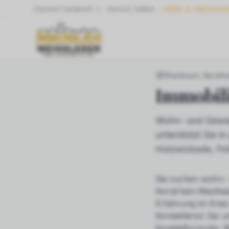
SCHÜTZENHOF 1
·
59423
UNNA
UNNA & UMGEBU
START
NRW
RHE
Rheinbach
, Nordrh
Immobil
Wohn- und Gewer
unterstützt Sie 
Holzwickede, Fr
Sie suchen
wohn- 
Nordrhein-Westfale
Erfahrung im Krei
Kontaktieren Sie u
Kontaktformular. W