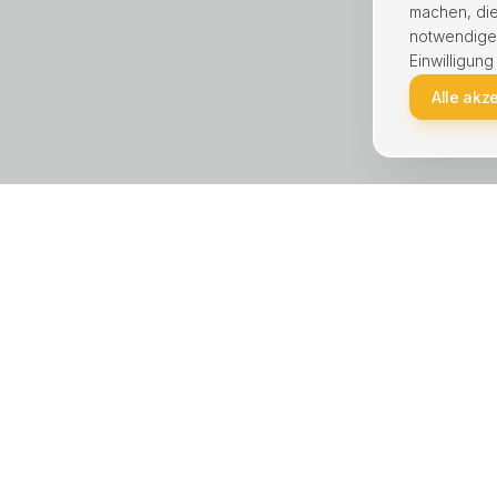
machen, die
notwendige C
Einwilligung
Alle akz
KREIS UNNA · STÄDTE
LEISTU
Unna
Haus ver
Lünen
Wohnung
Kamen
Immobili
Bergkamen
Hausver
Schwerte
Immobili