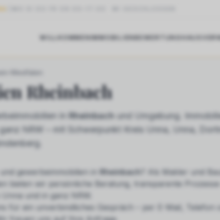
NG
MO DI DO FR 09:00–17:00
·
MI GESCHLOSSEN
WILLKOMMEN
IMMOBILIEN
BEWERTUNG
HAUSVER
INBACH
ein-Westfalen
ien
Rheinbach
beimmobilien in
Rheinbach
und Umgebung. Immobilie
in ganz NRW – mit Schwerpunkt Kreis Unna, Unna, Dor
öndenberg.
und gewerbeimmobilien
in
Rheinbach
? Als Makler und Bau
n bieten wir persönliche Beratung, transparente Prozesse
s Unna und in ganz NRW.
ns für ein unverbindliches Gespräch – per E-Mail, Telefon
ir freuen uns auf Ihre Anfrage.