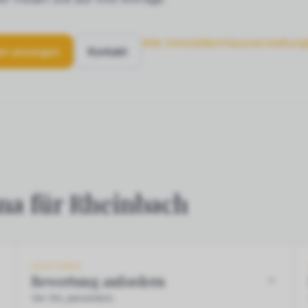
Alle Immobilien
Hausverwaltung
en anzeigen
Kontakt
na für Rheinbach
LEISTUNG
Bewertung anfordern
Vor Ort, persönlich.