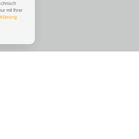
echnisch
ur mit Ihrer
rklärung
UNTERNEHMEN
Immobilien
Mängelmeldung
Hausverwaltung
Referenzen
Über uns