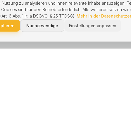
 Nutzung zu analysieren und Ihnen relevante Inhalte anzuzeigen. T
ookies sind für den Betrieb erforderlich. Alle weiteren setzen wir n
 (Art. 6 Abs. 1 lit. a DSGVO, § 25 TTDSG).
Mehr in der Datenschutze
eptieren
Nur notwendige
Einstellungen anpassen
NGEN
BERATUNG
kaufen
Schnell verkaufen
 verkaufen
Immobilie geerbt
enbewertung
Hausverkauf Scheidung
waltung
Ohne Makler verkaufen
e kaufen
Hausverwaltung wechseln