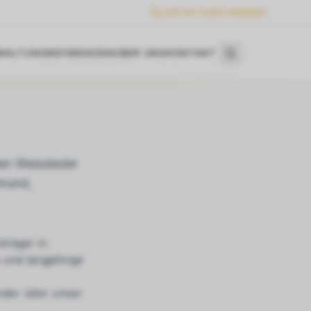
+49 (0) 2303 986360
WALTUNG
REFERENZEN
ÜBER UNS
KONTAKT
n Weissleder
tmund,
träger in
 und langjährige
 oder über unser