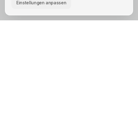
Einstellungen anpassen
KREIS UNNA · STÄDTE
Unna
Lünen
Kamen
Bergkamen
Schwerte
Werne
Bönen
Holzwickede