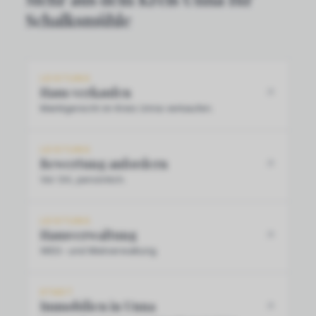
Schalksmühle
LEISTUNG
Haus verkaufen
Marktgerecht im Kreis Unna verkaufen.
LEISTUNG
Bewertung anfordern
Vor Ort, persönlich.
LEISTUNG
Hausverwaltung
WEG- und Mietverwaltung.
STADT
Immobilien in Unna