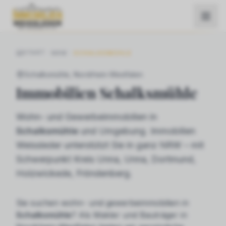
START
NRW
SCHALKSMÜHLE
Schalksmühle
, Nordrhein-Westfalen
Immobilien
Schalksmühle
Wohn- und Gewerbeimmobilien in
Schalksmühle
und Umgebung. Immobilien
Weissleder unterstützt Sie in ganz NRW – mit
Schwerpunkt Kreis Unna, Unna, Dortmund,
Holzwickede, Fröndenberg.
Sie suchen
wohn- und gewerbeimmobilien
in
Schalksmühle
? Als Makler und Bauträger in