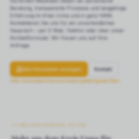
Nordrhein-Westfalen bieten wir persönliche
Beratung, transparente Prozesse und langjährige
Erfahrung im Kreis Unna und in ganz NRW.
Kontaktieren Sie uns für ein unverbindliches
Gespräch – per E-Mail, Telefon oder über unser
Kontaktformular. Wir freuen uns auf Ihre
Anfrage.
Alle Immobilien anzeigen
Kontakt
Alle Immobilien
Hausverwaltung
Wertgutachten
WEITERFÜHRENDE SEITEN
Mehr aus dem Kreis Unna für