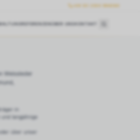
+49 (0) 2303 986360
WALTUNG
REFERENZEN
ÜBER UNS
KONTAKT
n Weissleder
tmund,
räger in
 und langjährige
 oder über unser