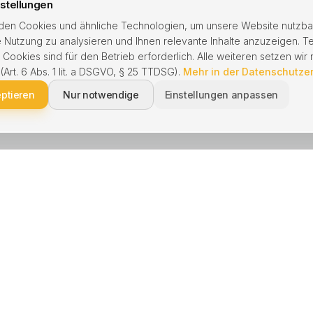
stellungen
en Cookies und ähnliche Technologien, um unsere Website nutzba
 Nutzung zu analysieren und Ihnen relevante Inhalte anzuzeigen. T
ookies sind für den Betrieb erforderlich. Alle weiteren setzen wir n
 (Art. 6 Abs. 1 lit. a DSGVO, § 25 TTDSG).
Mehr in der Datenschutze
eptieren
Nur notwendige
Einstellungen anpassen
NGEN
BERATUNG
kaufen
Schnell verkaufen
 verkaufen
Immobilie geerbt
enbewertung
Hausverkauf Scheidung
waltung
Ohne Makler verkaufen