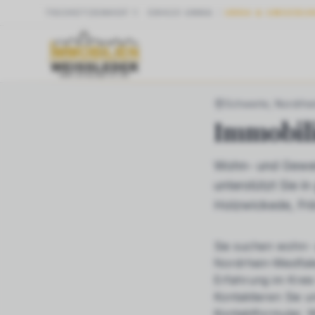
SCHÜTZENHOF 1
·
59423
UNNA
UNNA & UMGEBU
START
NRW
SCH
Schwerte
, Nordrhe
Immobil
Wohn- und Gewer
unterstützt Sie 
Holzwickede, Fr
Sie suchen
wohn- 
Nordrhein-Westfale
Erfahrung im Krei
Kontaktieren Sie u
Kontaktformular. W