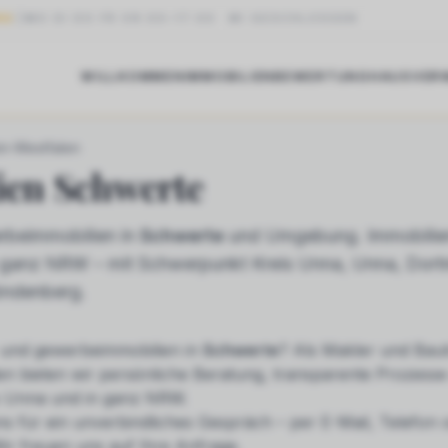
NG
MO DI DO FR 09:00–17:00
·
MI GESCHLOSSEN
WILLKOMMEN
IMMOBILIEN
BEWERTUNG
HAUSVER
WERTE
in-Westfalen
ien
Schwerte
beimmobilien in
Schwerte
und Umgebung. Immobilie
in ganz NRW – mit Schwerpunkt Kreis Unna, Unna, Dor
öndenberg.
und gewerbeimmobilien
in
Schwerte
? Als Makler und Baut
n bieten wir persönliche Beratung, transparente Prozesse
s Unna und in ganz NRW.
ns für ein unverbindliches Gespräch – per E-Mail, Telefon
ir freuen uns auf Ihre Anfrage.