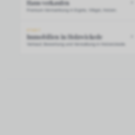
Haus verkaufen
Premium-Vermarktung in Ergste, Villigst, Holzen.
STADT
Immobilien in Holzwickede
Verkauf, Bewertung und Verwaltung in Holzwickede.