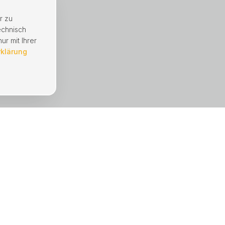
r zu
echnisch
ur mit Ihrer
rklärung
UNTERNEHMEN
Immobilien
Mängelmeldung
Hausverwaltung
Referenzen