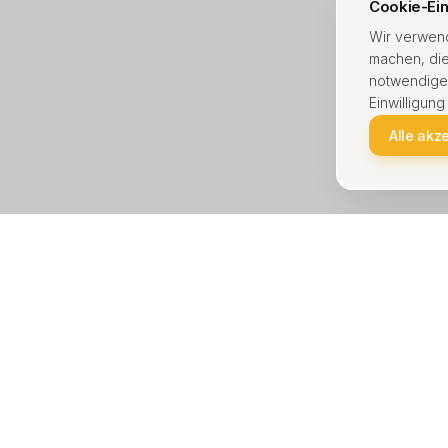
Cookie-Ein
Wir verwend
machen, die
notwendige C
Einwilligung
Alle akz
KREIS UNNA · STÄDTE
LEISTU
Unna
Haus ver
Lünen
Wohnung
Kamen
Immobili
Bergkamen
Hausver