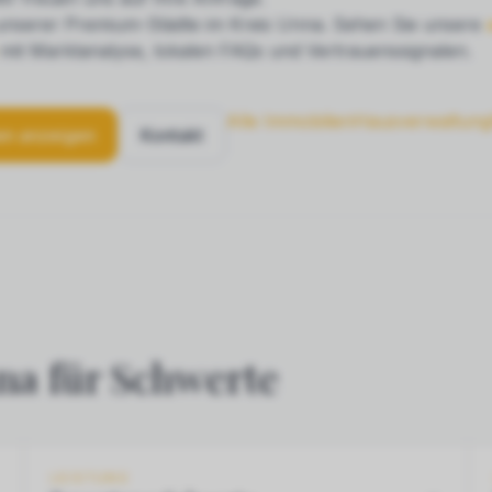
 unserer Premium-Städte im Kreis Unna. Sehen Sie unsere
mit Marktanalyse, lokalen FAQs und Vertrauenssignalen.
Alle Immobilien
Hausverwaltung
en anzeigen
Kontakt
na für Schwerte
LEISTUNG