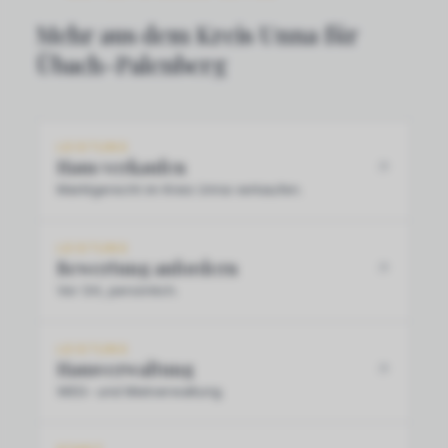
Mehr aus dem Kreis Unna für
Übach-Palenberg
LEISTUNG
Haus verkaufen
Marktgerecht im Kreis Unna verkaufen.
LEISTUNG
Bewertung anfordern
Vor Ort, persönlich.
LEISTUNG
Hausverwaltung
WEG- und Mietverwaltung.