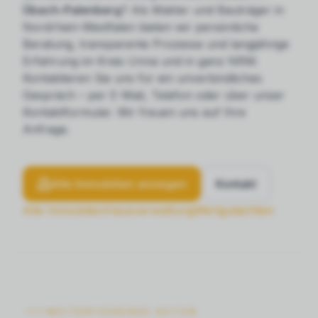
Übach-Palenberg
? Als Makler und Bauträger in
Nordrhein-Westfalen bieten wir persönliche
Beratung, transparente Prozesse und langjährige
Erfahrung im Kreis Unna und in ganz NRW.
Kontaktieren Sie uns für ein unverbindliches
Gespräch – per E-Mail, Telefon oder über unser
Kontaktformular. Wir freuen uns auf Ihre
Anfrage.
Alle Immobilien anzeigen
Kontakt
Alle Immobilien
Hausverwaltung
Wertgutachten
WEITERFÜHRENDE SEITEN