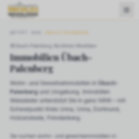
START
NRW
ÜBACH-PALENBERG
Übach-Palenberg
, Nordrhein-Westfalen
Immobilien
Übach-
Palenberg
Wohn- und Gewerbeimmobilien in
Übach-
Palenberg
und Umgebung. Immobilien
Weissleder unterstützt Sie in ganz NRW – mit
Schwerpunkt Kreis Unna, Unna, Dortmund,
Holzwickede, Fröndenberg.
Sie suchen
wohn- und gewerbeimmobilien
in