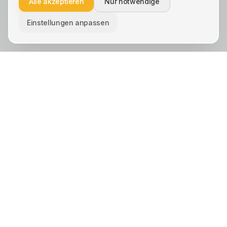
Alle akzeptieren
Nur notwendige
Einstellungen anpassen
KREIS UNNA · STÄDTE
Unna
Lünen
Kamen
Bergkamen
Schwerte
Werne
Bönen