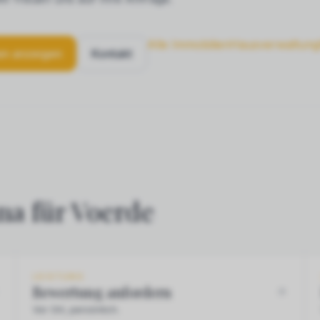
Alle Immobilien
Hausverwaltung
en anzeigen
Kontakt
na für Voerde
LEISTUNG
Bewertung anfordern
Vor Ort, persönlich.