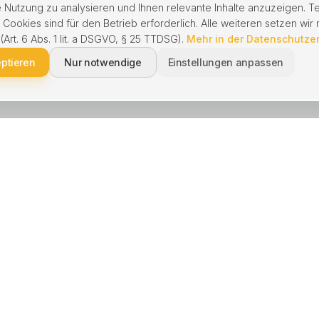
 Nutzung zu analysieren und Ihnen relevante Inhalte anzuzeigen. T
ookies sind für den Betrieb erforderlich. Alle weiteren setzen wir n
 (Art. 6 Abs. 1 lit. a DSGVO, § 25 TTDSG).
Mehr in der Datenschutze
eptieren
Nur notwendige
Einstellungen anpassen
NGEN
BERATUNG
kaufen
Schnell verkaufen
 verkaufen
Immobilie geerbt
enbewertung
Hausverkauf Scheidung
waltung
Ohne Makler verkaufen
e kaufen
Hausverwaltung wechseln