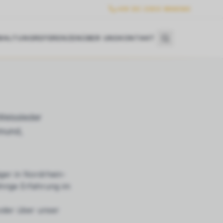
+49 (0) 2303 986360
WALTUNG
REFERENZEN
ÜBER UNS
KONTAKT
eissleder
tmund,
ger in Nordrhein-
hrige Erfahrung im
 oder über unser