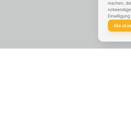
machen, die
notwendige C
Einwilligung
Alle akz
KREIS UNNA · STÄDTE
LEISTU
Unna
Haus ver
Lünen
Wohnung
Kamen
Immobili
Bergkamen
Hausver
Schwerte
Immobili