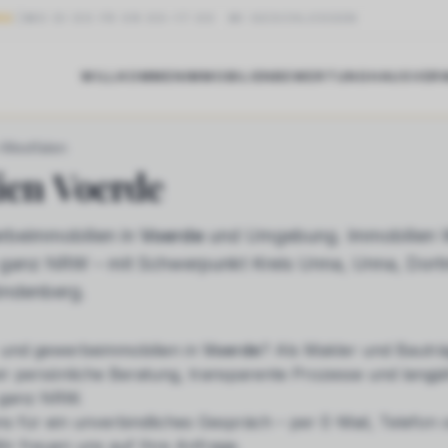
NG
MO DI DO FR 09:00–17:00
·
MI GESCHLOSSEN
WILLKOMMEN
IMMOBILIEN
BEWERTUNG
HAUSVER
RDE
-Westfalen
ien
Voerde
beimmobilien in
Voerde
und Umgebung. Immobilien W
in ganz NRW – mit Schwerpunkt Kreis Unna, Unna, Dor
öndenberg.
und gewerbeimmobilien
in
Voerde
? Als Makler und Bauträ
ir persönliche Beratung, transparente Prozesse und langjä
 ganz NRW.
ns für ein unverbindliches Gespräch – per E-Mail, Telefon
ir freuen uns auf Ihre Anfrage.