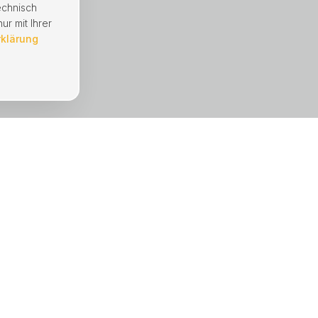
echnisch
ur mit Ihrer
rklärung
UNTERNEHMEN
Immobilien
Mängelmeldung
Hausverwaltung
Referenzen
Über uns