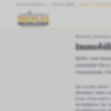
SCHÜTZENHOF 1
·
59423
UNNA
UNNA & UMGEBU
START
NRW
VOE
Voerde
, Nordrhein
Immobil
Wohn- und Gewer
unterstützt Sie 
Holzwickede, Fr
Sie suchen
wohn- 
Westfalen bieten w
Kreis Unna und in
Kontaktieren Sie u
Kontaktformular. W