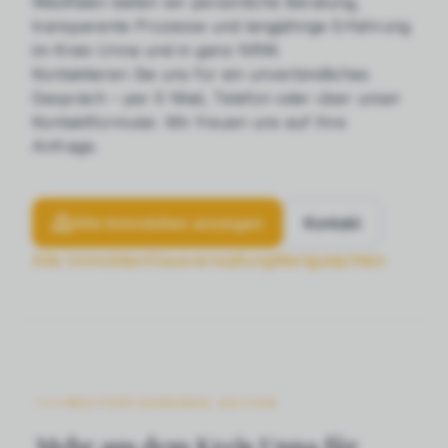
Westfalen bieten wir persönliche Beratung,
transparente Prozesse und langjährige Erfahrung
im Kreis Unna und in ganz NRW.
Kontaktieren Sie uns für ein unverbindliches
Gespräch – per E-Mail, Telefon oder über unser
Kontaktformular. Wir freuen uns auf Ihre
Anfrage.
Alle Immobilien anzeigen
Kontakt
Alle Immobilien
Hausverwaltung
Wertgutachten
WEITERFÜHRENDE SEITEN
Mehr aus dem Kreis Unna für