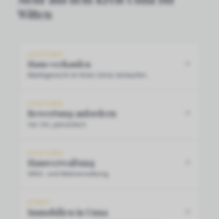
Witten
LEISTUNG
Haus verkaufen
Marktgerecht im Kreis Unna verkaufen.
LEISTUNG
Bewertung anfordern
Vor Ort, persönlich.
LEISTUNG
Hausverwaltung
WEG- und Mietverwaltung.
STADT
Immobilien in Unna