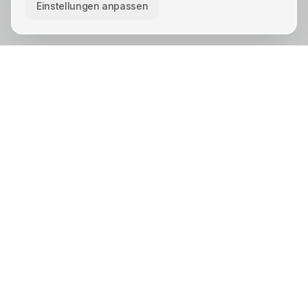
Einstellungen anpassen
KREIS UNNA · STÄDTE
Unna
Lünen
Kamen
Bergkamen
Schwerte
Werne
Bönen
Holzwickede