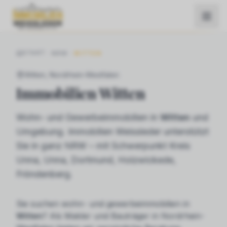
START
NRW
WITTEN
Witten
, Nordrhein-Westfalen
Immobilien
Witten
Wohn- und Gewerbeimmobilien in
Witten
und
Umgebung. Immobilien Weissleder unterstützt
Sie in ganz NRW – mit Schwerpunkt Kreis
Unna, Unna, Dortmund, Holzwickede,
Fröndenberg.
Sie suchen
wohn- und gewerbeimmobilien
in
Witten
? Als Makler und Bauträger in Nordrhein-